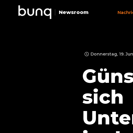
Newsroom
Nachri
Donnerstag, 19. Jun
Güns
sich
Unt