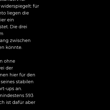
iderspiegelt: für
to liegen die
ier ein
tet. Die drei
im
ang zwischen
en könnte.
en ohne
ei der
nen hier für den
seines stabilen
rt-ups an.
mindestens 593
h ist dafür aber