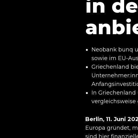
in d
anbi
Neobank bunq u
sowie im EU-Au
Griechenland bie
Unternehmer:inn
Anfangsinvestit
In Griechenland 
vergleichsweise
Berlin, 11. Juni 20
Europa gründet, m
sind hier finanzie