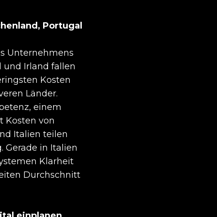
chenland, Portugal
nes Unternehmens
 und Irland fallen
eringsten Kosten
iveren Länder.
petenz, einem
st Kosten von
d Italien teilen
 Gerade in Italien
ystemen Klarheit
eiten Durchschnitt
tal einplanen