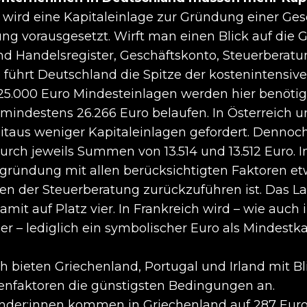
 wird eine Kapitaleinlage zur Gründung einer Gese
ng vorausgesetzt. Wirft man einen Blick auf die 
nd Handelsregister, Geschäftskonto, Steuerberatu
o führt Deutschland die Spitze der kostenintensiv
25.000 Euro Mindesteinlagen werden hier benötig
indestens 26.266 Euro belaufen. In Österreich u
itaus weniger Kapitaleinlagen gefordert. Dennoch
rch jeweils Summen von 13.514 und 13.512 Euro. I
ründung mit allen berücksichtigten Faktoren etw
en der Steuerberatung zurückzuführen ist. Das La
mit auf Platz vier. In Frankreich wird – wie auch 
r – lediglich ein symbolischer Euro als Mindestkap
 bieten Griechenland, Portugal und Irland mit Bli
enfaktoren die günstigsten Bedingungen an.
der:innen kommen in Griechenland auf 287 Euro