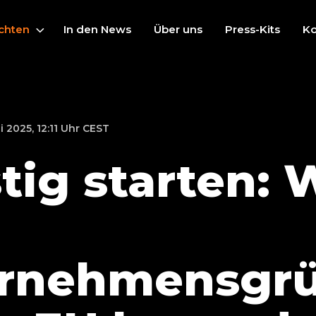
chten
In den News
Über uns
Press-Kits
Ko
i 2025, 12:11 Uhr CEST
tig starten: 
ernehmensgr