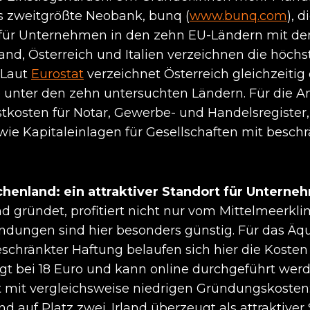
s zweitgrößte Neobank, bunq (
www.bunq.com
), d
für Unternehmen in den zehn EU-Ländern mit de
land, Österreich und Italien verzeichnen die höchs
 Laut
Eurostat
verzeichnet Österreich gleichzeitig 
unter den zehn untersuchten Ländern. Für die A
kosten für Notar, Gewerbe- und Handelsregister,
ie Kapitaleinlagen für Gesellschaften mit besch
henland: ein attraktiver Standort für Unterne
d gründet, profitiert nicht nur vom Mittelmeerkli
ungen sind hier besonders günstig. Für das Äqui
eschränkter Haftung belaufen sich hier die Kosten
gt bei 18 Euro und kann online durchgeführt wer
t mit vergleichsweise niedrigen Gründungskosten
d auf Platz zwei. Irland überzeugt als attraktiver 