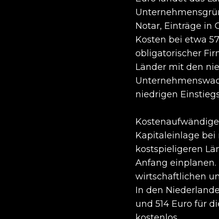
Unternehmensgründ
Notar, Einträge in
Kosten bei etwa 57 
obligatorischer Fi
Länder mit den ni
Unternehmenswach
niedrigen Einstie
Kostenaufwändiger 
Kapitaleinlage bei 
kostspieligeren Lä
Anfang einplanen. 
wirtschaftlichen u
In den Niederland
und 514 Euro für d
kostenlos.