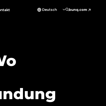
ntakt
Deutsch
bunq.com
Wo
ündung