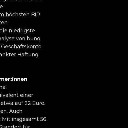
ie
m höchsten BIP
ten
die niedrigste
nalyse von bunq
 Geschäftskonto,
ränkter Haftung
hmer:innen
ma:
valent einer
 etwa auf 22 Euro.
den. Auch
: Mit insgesamt 56
Standort für