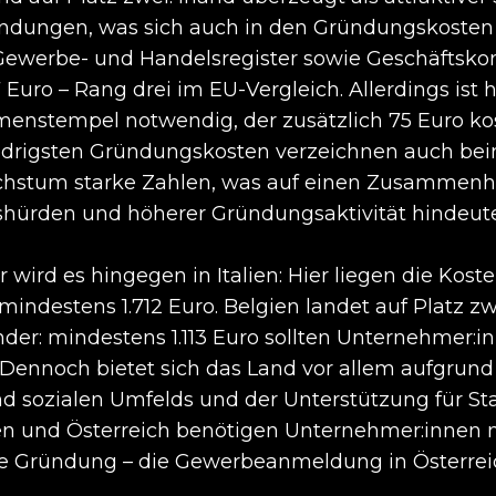
ungen, was sich auch in den Gründungskosten w
 Gewerbe- und Handelsregister sowie Geschäftskon
Euro – Rang drei im EU-Vergleich. Allerdings ist h
rmenstempel notwendig, der zusätzlich 75 Euro kos
edrigsten Gründungskosten verzeichnen auch be
stum starke Zahlen, was auf einen Zusammenh
gshürden und höherer Gründungsaktivität hindeut
wird es hingegen in Italien: Hier liegen die Kost
mindestens 1.712 Euro. Belgien landet auf Platz zw
nder: mindestens 1.113 Euro sollten Unternehmer:in
Dennoch bietet sich das Land vor allem aufgrund 
nd sozialen Umfelds und der Unterstützung für Sta
en und Österreich benötigen Unternehmer:innen 
ie Gründung – die Gewerbeanmeldung in Österreic