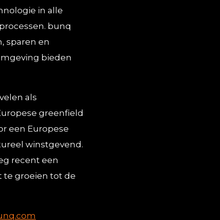
nologie in alle
e processen. bunq
, sparen en
komgeving bieden
velen als
 Europese greenfield
oor een Europese
ctureel winstgevend.
eg recent een
te groeien tot de
bunq.com