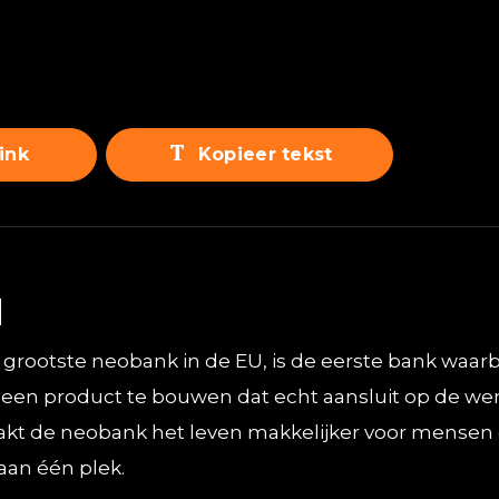
ink
Kopieer tekst
q
grootste neobank in de EU, is de eerste bank waarb
or een product te bouwen dat echt aansluit op de w
akt de neobank het leven makkelijker voor mensen 
aan één plek.