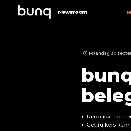
Newsroom
N
Maandag 30 septem
bunq
bele
Neobank lanceert
Gebruikers kunn