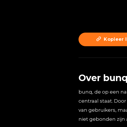
Kopieer l
Over bun
bunq, de op een na 
centraal staat. Do
van gebruikers, ma
niet gebonden zijn 