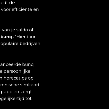
iedt de
voor efficiënte en
van je saldo of
 bunq.
“Hierdoor
opulaire bedrijven
 lanceerde bunq
e persoonlijke
n horecatips op
tronische simkaart
nq-app en zorgt
gelijkertijd tot