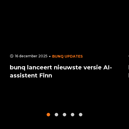
16 december 2025
BUNQ UPDATES
bunq lanceert nieuwste versie AI-
assistent Finn
1
2
3
4
5