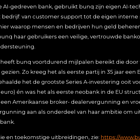
te AI-gedreven bank, gebruikt bunq zijn eigen AI-tech
bedrijf: van customer support tot de eigen intern
anier waarop mensen en bedrijven hun geld beheren
 bunq haar gebruikers een veilige, vertrouwde ban
dersteuning.
heeft bunq voortdurend mijlpalen bereikt die door 
ezien. Zo kreeg het als eerste partij in 35 jaar een
haalde het de grootste Series A-investering ooit v
n euro) én was het als eerste neobank in de EU stru
 een Amerikaanse broker- dealervergunning en vro
gunning aan als onderdeel van haar ambitie om uit 
 bank.
e en toekomstige uitbreidingen, zie:
https://www.