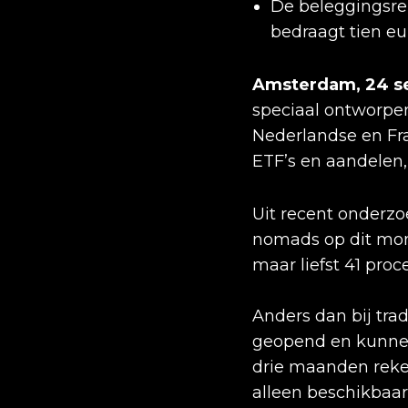
De beleggingsre
bedraagt tien eu
Amsterdam, 24 
speciaal ontworpe
Nederlandse en Fr
ETF’s en aandelen
Uit recent onderzoe
nomads op dit mome
maar liefst 41 pr
Anders dan bij tra
geopend en kunnen 
drie maanden reken
alleen beschikbaa