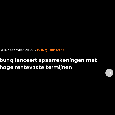
16 december 2025
9 
BUNQ UPDATES
bunq lanceert spaarrekeningen met
bun
hoge rentevaste termijnen
mil