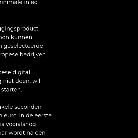
inimale inleg
eggingsproduct
nmon kunnen
n geselecteerde
opese bedrijven.
pese digital
 niet doen, wil
starten.
enkele seconden
euro. In de eerste
is vooralsnog
aar wordt na een