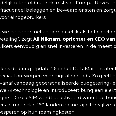
idelijk uitgerold naar de rest van Europa. Upvest b
r fractioneel beleggen en bewaardiensten en zorgt 
 voor eindgebruikers.
we beleggen net zo gemakkelijk als het checken 
etaling”, zegt
Ali Niknam, oprichter en CEO van
kers eenvoudig en snel investeren in de meest p
jdens de bunq Update 26 in het DeLaMar Theater
peciaal ontworpen voor digital nomads. Zo geeft d
 vanaf vandaag gepersonaliseerde budgetering- e
eve AI-technologie en introduceert bunq een elek
zigers. Deze eSIM wordt geactiveerd vanuit de bu
rs in meer dan 160 landen online zijn, terwijl ze te
besparen op hun roamingkosten.