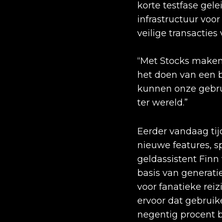
korte testfase gele
infrastructuur voo
veilige transacties
“Met Stocks maken 
het doen van een b
kunnen onze gebrui
ter wereld.”
Eerder vandaag ti
nieuwe features, s
geldassistent Finn
basis van generati
voor fanatieke rei
ervoor dat gebruike
negentig procent 