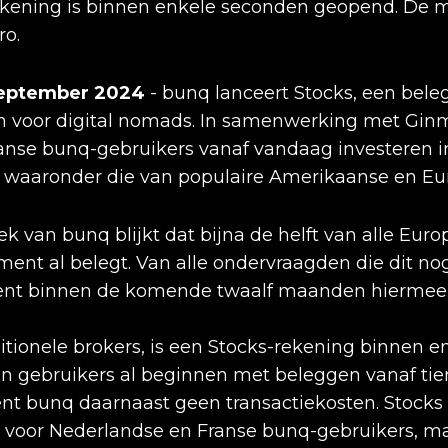
kening is binnen enkele seconden geopend. De m
ro.
september 2024
- bunq lanceert Stocks, een bel
n voor digital nomads. In samenwerking met Gi
anse bunq-gebruikers vanaf vandaag investeren i
, waaronder die van populaire Amerikaanse en Eur
k van bunq blijkt dat bijna de helft van alle Euro
nt al belegt. Van alle ondervraagden die dit nog
ocent binnen de komende twaalf maanden hiermee 
ditionele brokers, is een Stocks-rekening binnen 
gebruikers al beginnen met beleggen vanaf tien 
t bunq daarnaast geen transactiekosten. Stocks 
r voor Nederlandse en Franse bunq-gebruikers, m