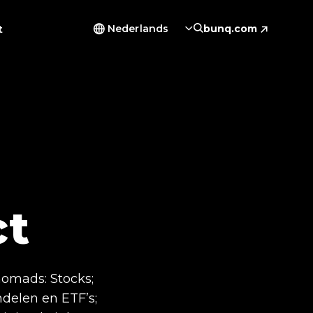
t
Nederlands
bunq.com
ct
nomads: Stocks;
delen en ETF’s;