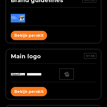
Brand guidelines
Bekijk perskit
Main logo
107 KB
Bekijk perskit