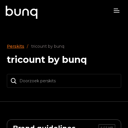
Perskits
tricount by bunq
tricount by bunq
6,03 MB