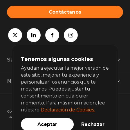
Contáctanos
Tenemos algunas cookies
Sala de prensa
Ayudan a ejecutar la mejor versión de
este sitio, mejorar tu experiencia y
Noticias
personalizar los anuncios que te
mostramos. Puedes ajustar tu
consentimiento en cualquier
momento. Para más información, lee
nuestro
Declaración de Cookies.
Copyright © 2026 bunq. Reservados todos los derechos.
Política de privacidad
Términos de uso
Aceptar
Rechazar