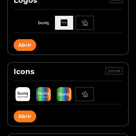
Logos
Abrir
Icons
200 KB
Abrir