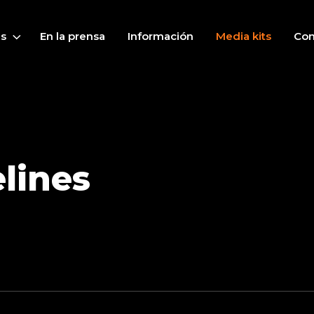
as
En la prensa
Información
Media kits
Con
elines