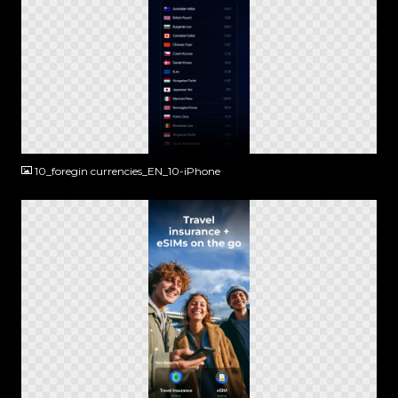
PNG
10_foregin currencies_EN_10-iPhone