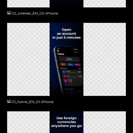
PNG
02_interest_EN_02-iPhone
PNG
01_home_EN_01-iPhone