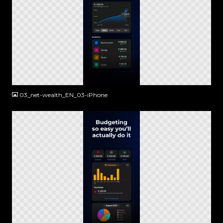
PNG
03_net-wealth_EN_03-iPhone