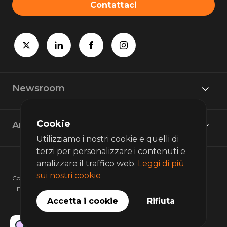
Contattaci
Newsroom
Cookie
Argomenti delle notizie
Utilizziamo i nostri cookie e quelli di
terzi per personalizzare i contenuti e
analizzare il traffico web.
Leggi di più
sui nostri cookie
Copyright © 2026 bunq. Tutti i diritti riservati.
Informativa sulla privacy
Termini d'uso
Accetta i cookie
Rifiuta
Powered by PR.co